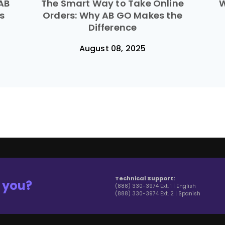
AB
The Smart Way to Take Online
W
s
Orders: Why AB GO Makes the
Difference
August 08, 2025
Technical Support:
 you?
(888) 330-3974 Ext. 1 | English
(888) 330-3974 Ext. 2 | Spanish