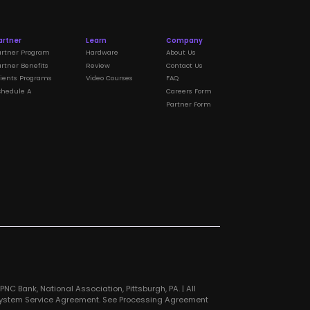
artner
Learn
Company
artner Program
Hardware
About Us
rtner Benefits
Review
Contact Us
lients Programs
Video Courses
FAQ
chedule A
Careers Form
Partner Form
C Bank, National Association, Pittsburgh, PA. | All
 System Service Agreement. See Processing Agreement