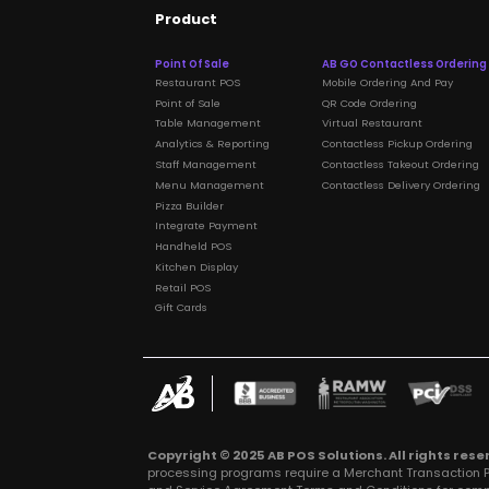
Product
Point Of Sale
AB GO Contactless Ordering
Restaurant POS
Mobile Ordering And Pay
Point of Sale
QR Code Ordering
Table Management
Virtual Restaurant
Analytics & Reporting
Contactless Pickup Ordering
Staff Management
Contactless Takeout Ordering
Menu Management
Contactless Delivery Ordering
Pizza Builder
Integrate Payment
Handheld POS
Kitchen Display
Retail POS
Gift Cards
Copyright © 2025 AB POS Solutions. All rights rese
processing programs require a Merchant Transaction P