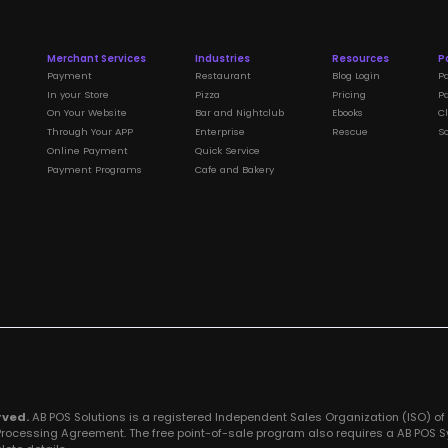
Merchant Services
Industries
Resources
P
Payment
Restaurant
Blog Login
P
In your Store
Pizza
Pricing
Pa
On Your Website
Bar and Nightclub
Ebooks
C
Through Your APP
Enterprise
Rescue
S
Online Payment
Quick Service
Payment Programs
Cafe and Bakery
rved.
AB POS Solutions is a registered Independent Sales Organization (ISO) of PN
rocessing Agreement. The free point-of-sale program also requires a AB POS